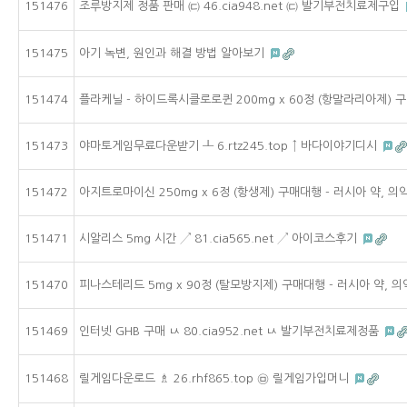
151476
조루방지제 정품 판매 ㈂ 46.cia948.net ㈂ 발기부전치료제구입
151475
아기 녹변, 원인과 해결 방법 알아보기
151474
플라케닐 - 하이드록시클로로퀸 200mg x 60정 (항말라리아제) 구
151473
야마토게임무료다운받기 ┸ 6.rtz245.top ↑ 바다이야기디시
151472
아지트로마이신 250mg x 6정 (항생제) 구매대행 - 러시아 약, 
151471
시알리스 5mg 시간 ↗ 81.cia565.net ↗ 아이코스후기
151470
피나스테리드 5mg x 90정 (탈모방지제) 구매대행 - 러시아 약, 
151469
인터넷 GHB 구매 ㅧ 80.cia952.net ㅧ 발기부전치료제정품
151468
릴게임다운로드 ♗ 26.rhf865.top ㉤ 릴게임가입머니